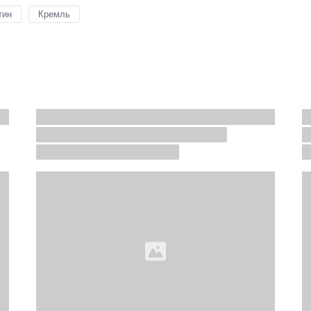
тин
Кремль