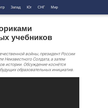
нтр
Запад
Юг
СНГ
Мир
ториками
ых учебников
течественной войны, президент России
е Неизвестного Солдата, а затем
ков истории. Обсуждение коснётся
 будущих образовательных инициатив.