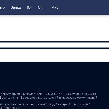
нтр
Запад
Юг
СНГ
Мир
 регистрационный номер СМИ — ИА № ФС77-81244 от 30 июня 2021 г
сфере связи, информационных технологий и массовых коммуникаций
ый округ чкаловское, пер. Вяземский ,д.4 литера А пом. 5-Н ком.1
fo@statenews.ru