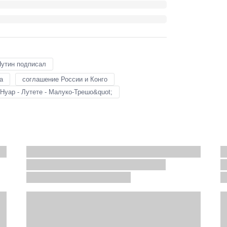
утин подписал
а
соглашение России и Конго
Нуар - Лутете - Малуко-Трешо&quot;