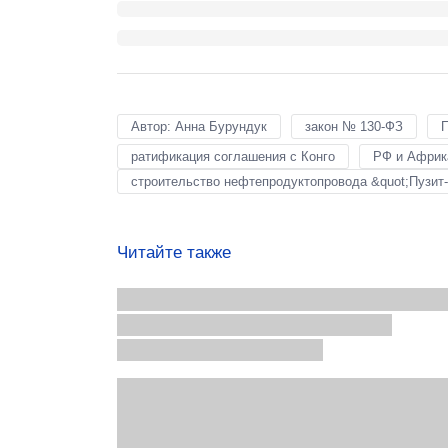
Автор: Анна Бурундук
закон № 130-ФЗ
П
ратификация соглашения с Конго
РФ и Африк
строительство нефтепродуктопровода &quot;Пузит-
Читайте также