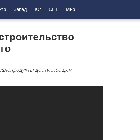
нтр
Запад
Юг
СНГ
Мир
 строительство
го
нефтепродукты доступнее для