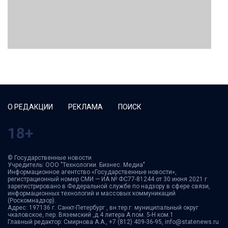
О РЕДАКЦИИ
РЕКЛАМА
ПОИСК
18+
© Государственные новости
Учредитель: ООО "Технологии. Бизнес. Медиа"
Информационное агентство «Государственные новости»,
регистрационный номер СМИ — ИА № ФС77-81244 от 30 июня 2021 г
зарегистрировано в Федеральной службе по надзору в сфере связи,
информационных технологий и массовых коммуникаций
(Роскомнадзор).
Адрес: 197136 г. Санкт-Петербург , вн.тер.г. муниципальный округ
чкаловское, пер. Вяземский ,д.4 литера А пом. 5-Н ком.1
Главный редактор: Смирнова А.А., +7 (812) 409-36-95, info@statenews.ru