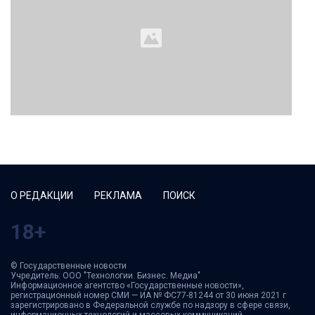
О РЕДАКЦИИ
РЕКЛАМА
ПОИСК
18+
© Государственные новости
Учредитель: ООО "Технологии. Бизнес. Медиа"
Информационное агентство «Государственные новости»,
регистрационный номер СМИ — ИА № ФС77-81244 от 30 июня 2021 г
зарегистрировано в Федеральной службе по надзору в сфере связи,