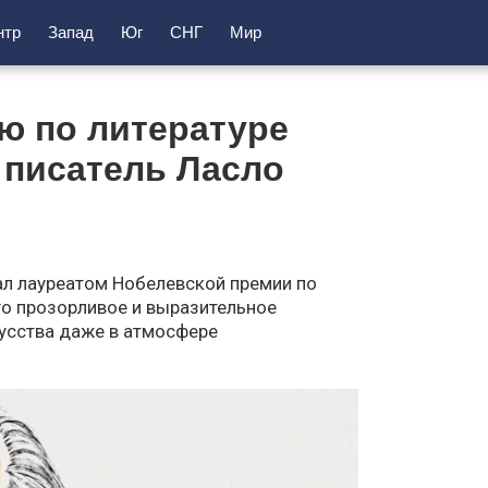
нтр
Запад
Юг
СНГ
Мир
ю по литературе
 писатель Ласло
ал лауреатом Нобелевской премии по
го прозорливое и выразительное
кусства даже в атмосфере