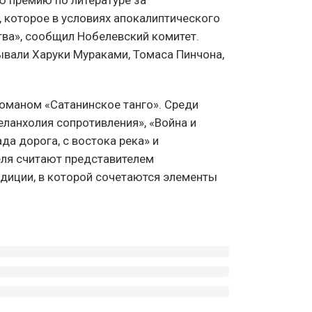
, которое в условиях апокалиптического
тва», сообщил Нобелевский комитет.
ывали Харуки Мураками, Томаса Пинчона,
оманом «Сатанинское танго». Среди
еланхолия сопротивления», «Война и
ада дорога, с востока река» и
еля считают представителем
диции, в которой сочетаются элементы