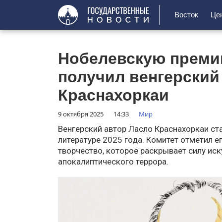
Восток
Це
Нобелевскую преми
получил венгерский
Краснахоркаи
9 октября 2025
14:33
Мир
Венгерский автор Ласло Краснахоркаи ст
литературе 2025 года. Комитет отметил е
творчество, которое раскрывает силу ис
апокалиптического террора.