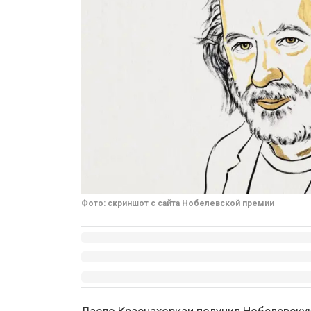
Фото: скриншот с сайта Нобелевской премии
Ласло Краснахоркаи получил Нобелевску