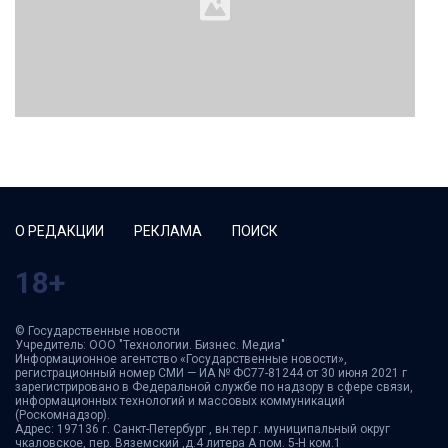
О РЕДАКЦИИ
РЕКЛАМА
ПОИСК
18+
© Государственные новости
Учредитель: ООО "Технологии. Бизнес. Медиа"
Информационное агентство «Государственные новости»,
регистрационный номер СМИ — ИА № ФС77-81244 от 30 июня 2021 г
зарегистрировано в Федеральной службе по надзору в сфере связи,
информационных технологий и массовых коммуникаций
(Роскомнадзор).
Адрес: 197136 г. Санкт-Петербург , вн.тер.г. муниципальный округ
чкаловское, пер. Вяземский ,д.4 литера А пом. 5-Н ком.1