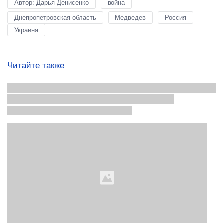
Автор: Дарья Денисенко
война
Днепропетровская область
Медведев
Россия
Украина
Читайте также