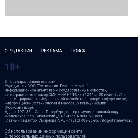
О РЕДАКЦИИ
РЕКЛАМА
ПОИСК
18+
© Государственные новости
Учредитель: ООО "Технологии. Бизнес. Медиа"
Информационное агентство «Государственные новости»,
регистрационный номер СМИ — ИА № ФС77-81244 от 30 июня 2021 г
зарегистрировано в Федеральной службе по надзору в сфере связи,
информационных технологий и массовых коммуникаций
(Роскомнадзор).
Адрес: 197136 г. Санкт-Петербург , вн.тер.г. муниципальный округ
чкаловское, пер. Вяземский ,д.4 литера А пом. 5-Н ком.1
Главный редактор: Смирнова А.А., +7 (812) 409-36-95, info@statenews.ru
Об использовании информации сайта
О персональных данных пользователей