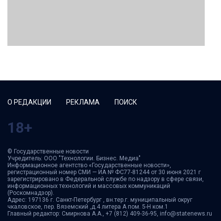
О РЕДАКЦИИ
РЕКЛАМА
ПОИСК
18+
© Государственные новости
Учредитель: ООО "Технологии. Бизнес. Медиа"
Информационное агентство «Государственные новости»,
регистрационный номер СМИ — ИА № ФС77-81244 от 30 июня 2021 г
зарегистрировано в Федеральной службе по надзору в сфере связи,
информационных технологий и массовых коммуникаций
(Роскомнадзор).
Адрес: 197136 г. Санкт-Петербург , вн.тер.г. муниципальный округ
чкаловское, пер. Вяземский ,д.4 литера А пом. 5-Н ком.1
Главный редактор: Смирнова А.А., +7 (812) 409-36-95, info@statenews.ru