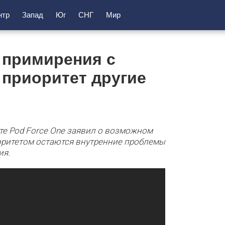
нтр
Запад
Юг
СНГ
Мир
 примирения с
 приоритет другие
е Pod Force One заявил о возможном
оритетом остаются внутренние проблемы
ия.