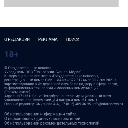
О РЕДАКЦИИ
РЕКЛАМА
ПОИСК
18+
© Государственные новости
Учредитель: ООО "Технологии. Бизнес. Медиа"
Информационное агентство «Государственные новости»,
регистрационный номер СМИ — ИА № ФС77-81244 от 30 июня 2021 г
зарегистрировано в Федеральной службе по надзору в сфере связи,
информационных технологий и массовых коммуникаций
(Роскомнадзор).
Адрес: 197136 г. Санкт-Петербург , вн.тер.г. муниципальный округ
чкаловское, пер. Вяземский ,д.4 литера А пом. 5-Н ком.1
Главный редактор: Смирнова А.А., +7 (812) 409-36-95, info@statenews.ru
Об использовании информации сайта
О персональных данных пользователей
Об использовании рекомендательных технологий