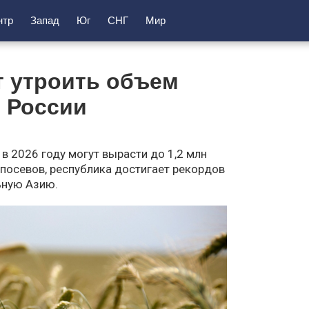
нтр
Запад
Юг
СНГ
Мир
т утроить объем
 России
в 2026 году могут вырасти до 1,2 млн
посевов, республика достигает рекордов
ьную Азию.