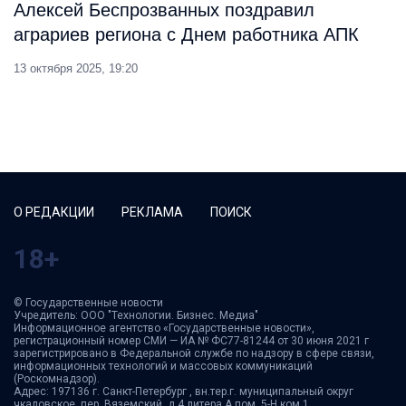
Алексей Беспрозванных поздравил
аграриев региона с Днем работника АПК
13 октября 2025, 19:20
О РЕДАКЦИИ
РЕКЛАМА
ПОИСК
18+
© Государственные новости
Учредитель: ООО "Технологии. Бизнес. Медиа"
Информационное агентство «Государственные новости»,
регистрационный номер СМИ — ИА № ФС77-81244 от 30 июня 2021 г
зарегистрировано в Федеральной службе по надзору в сфере связи,
информационных технологий и массовых коммуникаций
(Роскомнадзор).
Адрес: 197136 г. Санкт-Петербург , вн.тер.г. муниципальный округ
чкаловское, пер. Вяземский ,д.4 литера А пом. 5-Н ком.1