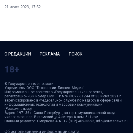
21 июля 2023, 17:52
О РЕДАКЦИИ
РЕКЛАМА
ПОИСК
18+
© Государственные новости
Учредитель: ООО "Технологии. Бизнес. Медиа"
Информационное агентство «Государственные новости»,
регистрационный номер СМИ — ИА № ФС77-81244 от 30 июня 2021 г
зарегистрировано в Федеральной службе по надзору в сфере связи,
информационных технологий и массовых коммуникаций
(Роскомнадзор).
Адрес: 197136 г. Санкт-Петербург , вн.тер.г. муниципальный округ
чкаловское, пер. Вяземский ,д.4 литера А пом. 5-Н ком.1
Главный редактор: Смирнова А.А., +7 (812) 409-36-95, info@statenews.ru
Об использовании информации сайта