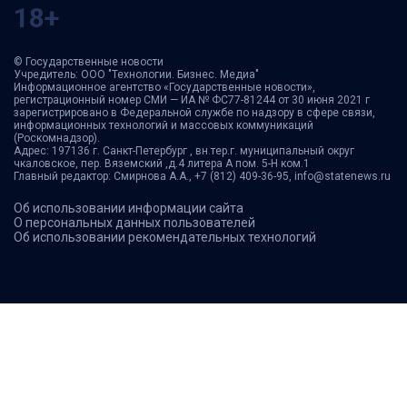
18+
© Государственные новости
Учредитель: ООО "Технологии. Бизнес. Медиа"
Информационное агентство «Государственные новости»,
регистрационный номер СМИ — ИА № ФС77-81244 от 30 июня 2021 г
зарегистрировано в Федеральной службе по надзору в сфере связи,
информационных технологий и массовых коммуникаций
(Роскомнадзор).
Адрес: 197136 г. Санкт-Петербург , вн.тер.г. муниципальный округ
чкаловское, пер. Вяземский ,д.4 литера А пом. 5-Н ком.1
Главный редактор: Смирнова А.А., +7 (812) 409-36-95, info@statenews.ru
Об использовании информации сайта
О персональных данных пользователей
Об использовании рекомендательных технологий