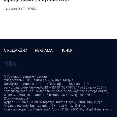
14 июля 2023, 15:06
О РЕДАКЦИИ
РЕКЛАМА
ПОИСК
18+
© Государственные новости
Учредитель: ООО "Технологии. Бизнес. Медиа"
Информационное агентство «Государственные новости»,
регистрационный номер СМИ — ИА № ФС77-81244 от 30 июня 2021 г
зарегистрировано в Федеральной службе по надзору в сфере связи,
информационных технологий и массовых коммуникаций
(Роскомнадзор).
Адрес: 197136 г. Санкт-Петербург , вн.тер.г. муниципальный округ
чкаловское, пер. Вяземский ,д.4 литера А пом. 5-Н ком.1
Главный редактор: Смирнова А.А., +7 (812) 409-36-95, info@statenews.ru