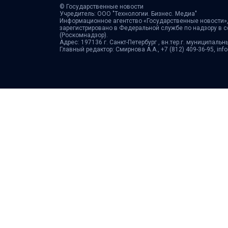
© Государственные новости
Учредитель: ООО "Технологии. Бизнес. Медиа"
Информационное агентство «Государственные новости»,
зарегистрировано в Федеральной службе по надзору в 
(Роскомнадзор).
Адрес: 197136 г. Санкт-Петербург , вн.тер.г. муниципальн
Главный редактор: Смирнова А.А., +7 (812) 409-36-95, in