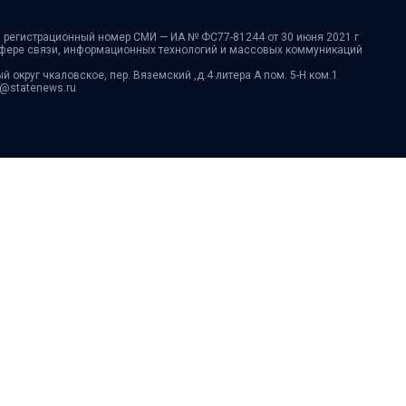
 регистрационный номер СМИ — ИА № ФС77-81244 от 30 июня 2021 г
сфере связи, информационных технологий и массовых коммуникаций
ый округ чкаловское, пер. Вяземский ,д.4 литера А пом. 5-Н ком.1
fo@statenews.ru