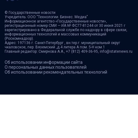
© Государственные новости
Учредитель: ООО "Технологии. Бизнес. Медиа"
Информационное агентство «Государственные новости»,
регистрационный номер СМИ — ИА № ФС77-81244 от 30 июня 2021 г
зарегистрировано в Федеральной службе по надзору в сфере связи,
информационных технологий и массовых коммуникаций
(Роскомнадзор).
Адрес: 197136 г. Санкт-Петербург , вн.тер.г. муниципальный округ
чкаловское, пер. Вяземский ,д.4 литера А пом. 5-Н ком.1
Главный редактор: Смирнова А.А., +7 (812) 409-36-95, info@statenews.ru
Об использовании информации сайта
О персональных данных пользователей
Об использовании рекомендательных технологий