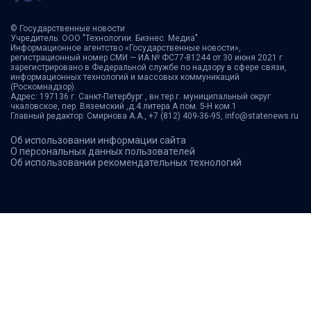
© Государственные новости
Учредитель: ООО "Технологии. Бизнес. Медиа"
Информационное агентство «Государственные новости»,
регистрационный номер СМИ — ИА № ФС77-81244 от 30 июня 2021 г
зарегистрировано в Федеральной службе по надзору в сфере связи,
информационных технологий и массовых коммуникаций
(Роскомнадзор).
Адрес: 197136 г. Санкт-Петербург , вн.тер.г. муниципальный округ
чкаловское, пер. Вяземский ,д.4 литера А пом. 5-Н ком.1
Главный редактор: Смирнова А.А., +7 (812) 409-36-95, info@statenews.ru
Об использовании информации сайта
О персональных данных пользователей
Об использовании рекомендательных технологий