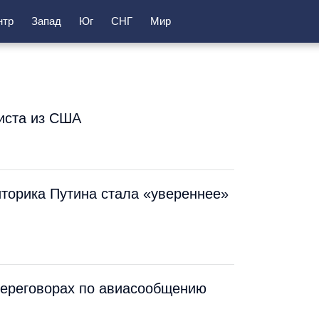
нтр
Запад
Юг
СНГ
Мир
листа из США
иторика Путина стала «увереннее»
переговорах по авиасообщению