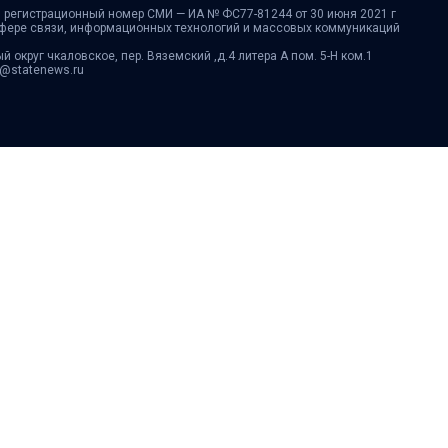
 регистрационный номер СМИ — ИА № ФС77-81244 от 30 июня 2021 г
сфере связи, информационных технологий и массовых коммуникаций
ый округ чкаловское, пер. Вяземский ,д.4 литера А пом. 5-Н ком.1
fo@statenews.ru