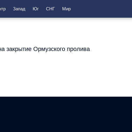
нтр
Запад
Юг
СНГ
Мир
на закрытие Ормузского пролива