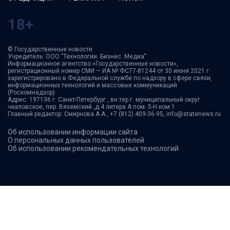
18+
© Государственные новости
Учредитель: ООО "Технологии. Бизнес. Медиа"
Информационное агентство «Государственные новости»,
регистрационный номер СМИ — ИА № ФС77-81244 от 30 июня 2021 г
зарегистрировано в Федеральной службе по надзору в сфере связи,
информационных технологий и массовых коммуникаций
(Роскомнадзор).
Адрес: 197136 г. Санкт-Петербург , вн.тер.г. муниципальный округ
чкаловское, пер. Вяземский ,д.4 литера А пом. 5-Н ком.1
Главный редактор: Смирнова А.А., +7 (812) 409-36-95, info@statenews.ru
Об использовании информации сайта
О персональных данных пользователей
Об использовании рекомендательных технологий