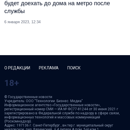
будет доехать до дома на метро после
службы
6 января 2023, 12:34
О РЕДАКЦИИ
РЕКЛАМА
ПОИСК
18+
© Государственные новости
Учредитель: ООО "Технологии. Бизнес. Медиа"
Информационное агентство «Государственные новости»,
регистрационный номер СМИ — ИА № ФС77-81244 от 30 июня 2021 г
зарегистрировано в Федеральной службе по надзору в сфере связи,
информационных технологий и массовых коммуникаций
(Роскомнадзор).
Адрес: 197136 г. Санкт-Петербург , вн.тер.г. муниципальный округ
чкаловское, пер. Вяземский ,д.4 литера А пом. 5-Н ком.1