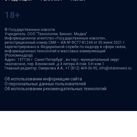
18+
© Государственные новости
Учредитель: ООО "Технологии. Бизнес. Медиа"
Информационное агентство «Государственные новости»,
регистрационный номер СМИ — ИА № ФС77-81244 от 30 июня 2021 г
зарегистрировано в Федеральной службе по надзору в сфере связи,
информационных технологий и массовых коммуникаций
(Роскомнадзор).
Адрес: 197136 г. Санкт-Петербург , вн.тер.г. муниципальный округ
чкаловское, пер. Вяземский ,д.4 литера А пом. 5-Н ком.1
Главный редактор: Смирнова А.А., +7 (812) 409-36-95, info@statenews.ru
Об использовании информации сайта
О персональных данных пользователей
Об использовании рекомендательных технологий