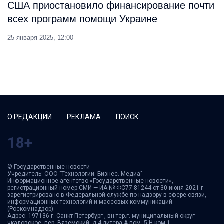
США приостановило финансирование почти
всех программ помощи Украине
25 января 2025, 12:00
О РЕДАКЦИИ
РЕКЛАМА
ПОИСК
18+
© Государственные новости
Учредитель: ООО "Технологии. Бизнес. Медиа"
Информационное агентство «Государственные новости»,
регистрационный номер СМИ — ИА № ФС77-81244 от 30 июня 2021 г
зарегистрировано в Федеральной службе по надзору в сфере связи,
информационных технологий и массовых коммуникаций
(Роскомнадзор).
Адрес: 197136 г. Санкт-Петербург , вн.тер.г. муниципальный округ
чкаловское, пер. Вяземский ,д.4 литера А пом. 5-Н ком.1