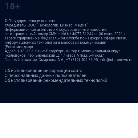
18+
© Государственные новости
Учредитель: ООО "Технологии. Бизнес. Медиа"
Информационное агентство «Государственные новости»,
регистрационный номер СМИ — ИА № ФС77-81244 от 30 июня 2021 г
зарегистрировано в Федеральной службе по надзору в сфере связи,
информационных технологий и массовых коммуникаций
(Роскомнадзор).
Адрес: 197136 г. Санкт-Петербург , вн.тер.г. муниципальный округ
чкаловское, пер. Вяземский ,д.4 литера А пом. 5-Н ком.1
Главный редактор: Смирнова А.А., +7 (812) 409-36-95, info@statenews.ru
Об использовании информации сайта
О персональных данных пользователей
Об использовании рекомендательных технологий