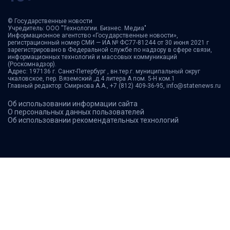
© Государственные новости
Учредитель: ООО "Технологии. Бизнес. Медиа"
Информационное агентство «Государственные новости»,
регистрационный номер СМИ — ИА № ФС77-81244 от 30 июня 2021 г
зарегистрировано в Федеральной службе по надзору в сфере связи,
информационных технологий и массовых коммуникаций
(Роскомнадзор).
Адрес: 197136 г. Санкт-Петербург , вн.тер.г. муниципальный округ
чкаловское, пер. Вяземский ,д.4 литера А пом. 5-Н ком.1
Главный редактор: Смирнова А.А., +7 (812) 409-36-95, info@statenews.ru
Об использовании информации сайта
О персональных данных пользователей
Об использовании рекомендательных технологий