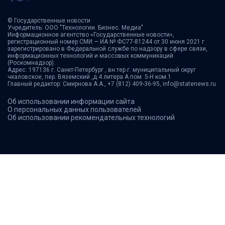
© Государственные новости
Учредитель: ООО "Технологии. Бизнес. Медиа"
Информационное агентство «Государственные новости»,
регистрационный номер СМИ — ИА № ФС77-81244 от 30 июня 2021 г
зарегистрировано в Федеральной службе по надзору в сфере связи,
информационных технологий и массовых коммуникаций
(Роскомнадзор).
Адрес: 197136 г. Санкт-Петербург , вн.тер.г. муниципальный округ
чкаловское, пер. Вяземский ,д.4 литера А пом. 5-Н ком.1
Главный редактор: Смирнова А.А., +7 (812) 409-36-95, info@statenews.ru
Об использовании информации сайта
О персональных данных пользователей
Об использовании рекомендательных технологий