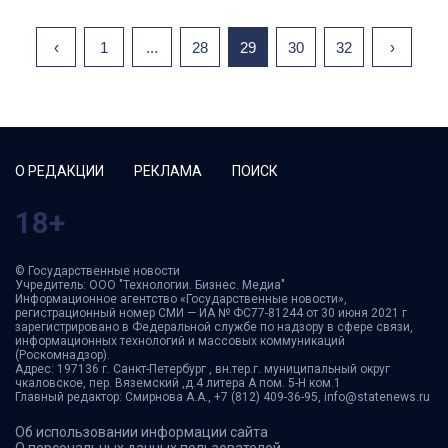
‹
1
...
28
29
30
32
›
О РЕДАКЦИИ
РЕКЛАМА
ПОИСК
18+
© Государственные новости
Учредитель: ООО "Технологии. Бизнес. Медиа"
Информационное агентство «Государственные новости»,
регистрационный номер СМИ — ИА № ФС77-81244 от 30 июня 2021 г
зарегистрировано в Федеральной службе по надзору в сфере связи,
информационных технологий и массовых коммуникаций
(Роскомнадзор).
Адрес: 197136 г. Санкт-Петербург , вн.тер.г. муниципальный округ
чкаловское, пер. Вяземский ,д.4 литера А пом. 5-Н ком.1
Главный редактор: Смирнова А.А., +7 (812) 409-36-95, info@statenews.ru
Об использовании информации сайта