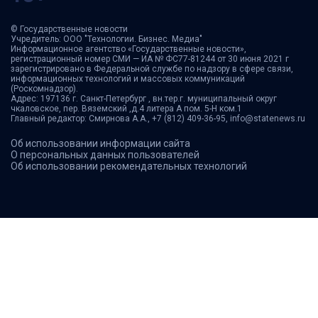
© Государственные новости
Учредитель: ООО "Технологии. Бизнес. Медиа"
Информационное агентство «Государственные новости»,
регистрационный номер СМИ — ИА № ФС77-81244 от 30 июня 2021 г
зарегистрировано в Федеральной службе по надзору в сфере связи,
информационных технологий и массовых коммуникаций
(Роскомнадзор).
Адрес: 197136 г. Санкт-Петербург , вн.тер.г. муниципальный округ
чкаловское, пер. Вяземский ,д.4 литера А пом. 5-Н ком.1
Главный редактор: Смирнова А.А., +7 (812) 409-36-95, info@statenews.ru
Об использовании информации сайта
О персональных данных пользователей
Об использовании рекомендательных технологий