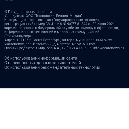
© Государственные новости
Учредитель: ООО "Технологии. Бизнес. Медиа"
Информационное агентство «Государственные новости»,
регистрационный номер СМИ — ИА № ФС77-81244 от 30 июня 2021 г
зарегистрировано в Федеральной службе по надзору в сфере связи,
информационных технологий и массовых коммуникаций
(Роскомнадзор).
Адрес: 197136 г. Санкт-Петербург , вн.тер.г. муниципальный округ
чкаловское, пер. Вяземский ,д.4 литера А пом. 5-Н ком.1
Главный редактор: Смирнова А.А., +7 (812) 409-36-95, info@statenews.ru
Об использовании информации сайта
О персональных данных пользователей
Об использовании рекомендательных технологий