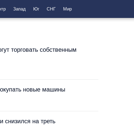
нтр
Запад
Юг
СНГ
Мир
огут торговать собственным
 покупать новые машины
 снизился на треть