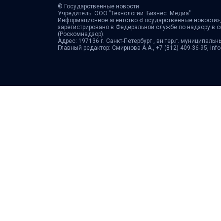
© Государственные новости
Учредитель: ООО "Технологии. Бизнес. Медиа"
Информационное агентство «Государственные новости»,
зарегистрировано в Федеральной службе по надзору в 
(Роскомнадзор).
Адрес: 197136 г. Санкт-Петербург , вн.тер.г. муниципальн
Главный редактор: Смирнова А.А., +7 (812) 409-36-95, in