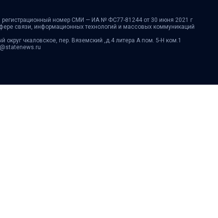
 регистрационный номер СМИ — ИА № ФС77-81244 от 30 июня 2021 г
сфере связи, информационных технологий и массовых коммуникаций
ый округ чкаловское, пер. Вяземский ,д.4 литера А пом. 5-Н ком.1
fo@statenews.ru