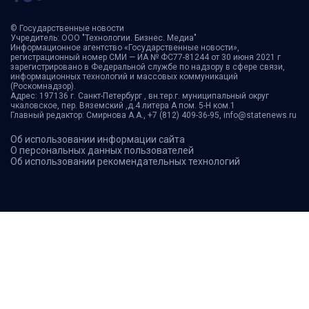
© Государственные новости
Учредитель: ООО "Технологии. Бизнес. Медиа"
Информационное агентство «Государственные новости»,
регистрационный номер СМИ — ИА № ФС77-81244 от 30 июня 2021 г
зарегистрировано в Федеральной службе по надзору в сфере связи,
информационных технологий и массовых коммуникаций
(Роскомнадзор).
Адрес: 197136 г. Санкт-Петербург , вн.тер.г. муниципальный округ
чкаловское, пер. Вяземский ,д.4 литера А пом. 5-Н ком.1
Главный редактор: Смирнова А.А., +7 (812) 409-36-95, info@statenews.ru
Об использовании информации сайта
О персональных данных пользователей
Об использовании рекомендательных технологий