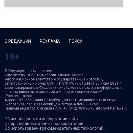
О РЕДАКЦИИ
РЕКЛАМА
ПОИСК
18+
© Государственные новости
Учредитель: ООО "Технологии. Бизнес. Медиа"
Информационное агентство «Государственные новости»,
регистрационный номер СМИ — ИА № ФС77-81244 от 30 июня 2021 г
зарегистрировано в Федеральной службе по надзору в сфере связи,
информационных технологий и массовых коммуникаций
(Роскомнадзор).
Адрес: 197136 г. Санкт-Петербург , вн.тер.г. муниципальный округ
чкаловское, пер. Вяземский ,д.4 литера А пом. 5-Н ком.1
Главный редактор: Смирнова А.А., +7 (812) 409-36-95, info@statenews.ru
Об использовании информации сайта
О персональных данных пользователей
Об использовании рекомендательных технологий