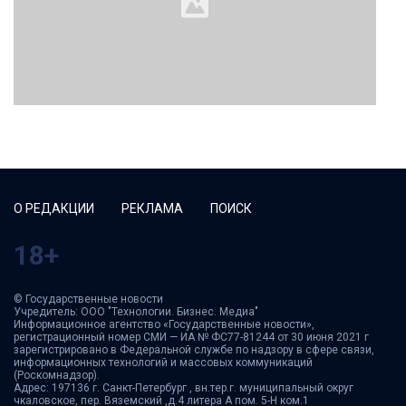
О РЕДАКЦИИ
РЕКЛАМА
ПОИСК
18+
© Государственные новости
Учредитель: ООО "Технологии. Бизнес. Медиа"
Информационное агентство «Государственные новости»,
регистрационный номер СМИ — ИА № ФС77-81244 от 30 июня 2021 г
зарегистрировано в Федеральной службе по надзору в сфере связи,
информационных технологий и массовых коммуникаций
(Роскомнадзор).
Адрес: 197136 г. Санкт-Петербург , вн.тер.г. муниципальный округ
чкаловское, пер. Вяземский ,д.4 литера А пом. 5-Н ком.1