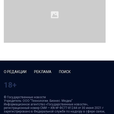
О РЕДАКЦИИ
РЕКЛАМА
ПОИСК
18+
© Государственные новости
Учредитель: ООО "Технологии. Бизнес. Медиа"
Информационное агентство «Государственные новости»,
регистрационный номер СМИ — ИА № ФС77-81244 от 30 июня 2021 г
зарегистрировано в Федеральной службе по надзору в сфере связи,