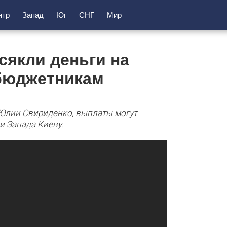
нтр
Запад
Юг
СНГ
Мир
ссякли деньги на
 бюджетникам
Юлии Свириденко, выплаты могут
и Запада Киеву.