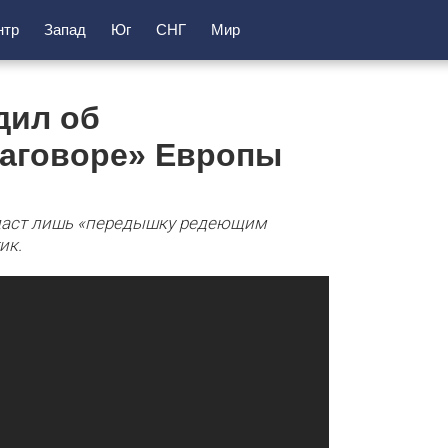
нтр
Запад
Юг
СНГ
Мир
дил об
заговоре» Европы
 даст лишь «передышку редеющим
ик.