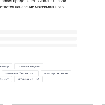
 Россия продолжает выполнять свои
 остается нанесение максимального
аговор
главная задача
покаяние Зеленского
помощь Укриане
саммит
Украина и США