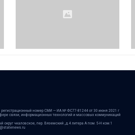
 регистрационный номер СМИ — ИА № ФС77-81244 от 30 июня 2021 г
сфере связи, информационных технологий и массовых коммуникаций
ый округ чкаловское, пер. Вяземский ,д.4 литера А пом. 5-Н ком.1
fo@statenews.ru