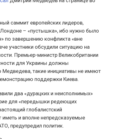
сал
Дмитрий Медведев на странице во
ный саммит европейских лидеров,
 Лондоне – «пустышка», ибо нужно было
н» по завершению конфликта «вне
рече участники обсудили ситуацию на
ности. Премьер-министр Великобритании
асности для Украины должны
 Медведева, такие инициативы не имеют
демонстрацию поддержки Киева.
авили два «дурацких и неисполнимых»
ирие для «передышки редеющих
 настоящий глобалистский
т иметь и вполне непредсказуемые
АТО, предупредил политик.