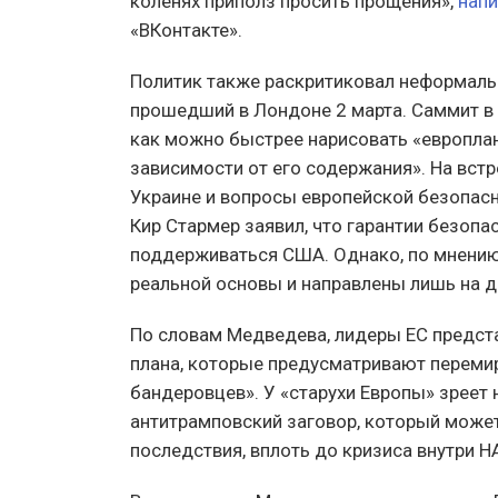
коленях приполз просить прощения»,
напи
«ВКонтакте».
Политик также раскритиковал неформаль
прошедший в Лондоне 2 марта. Саммит в
как можно быстрее нарисовать «европла
зависимости от его содержания». На вст
Украине и вопросы европейской безопас
Кир Стармер заявил, что гарантии безоп
поддерживаться США. Однако, по мнению
реальной основы и направлены лишь на 
По словам Медведева, лидеры ЕС предст
плана, которые предусматривают перем
бандеровцев». У «старухи Европы» зреет
антитрамповский заговор, который може
последствия, вплоть до кризиса внутри Н