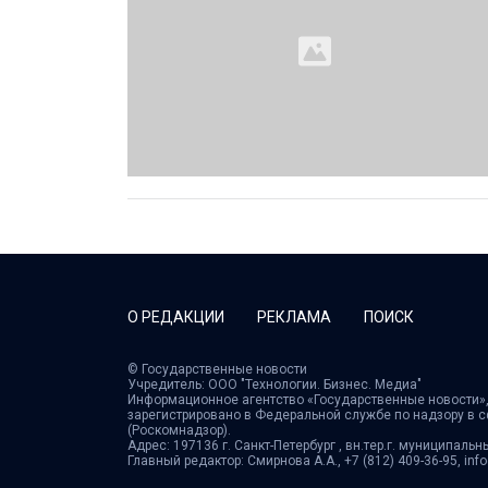
О РЕДАКЦИИ
РЕКЛАМА
ПОИСК
© Государственные новости
Учредитель: ООО "Технологии. Бизнес. Медиа"
Информационное агентство «Государственные новости»,
зарегистрировано в Федеральной службе по надзору в 
(Роскомнадзор).
Адрес: 197136 г. Санкт-Петербург , вн.тер.г. муниципальн
Главный редактор: Смирнова А.А., +7 (812) 409-36-95, in