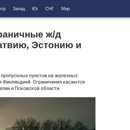
нтр
Запад
Юг
СНГ
Мир
раничные ж/д
Латвию, Эстонию и
 пропускных пунктов на железных
 и Финляндией. Ограничения касаются
релии и Псковской области.