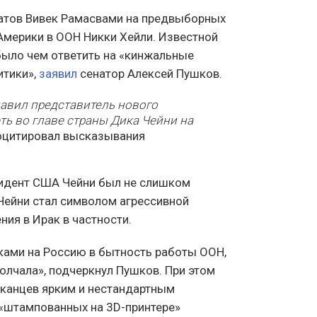
атов Вивек Рамасвами на предвыборных
Америки в ООН Никки Хейли. Известной
было чем ответить на «кинжальные
итики»,
заявил
сенатор Алексей Пушков.
лавил представитель нового
ть во главе страны Дика Чейни на
оцитировал высказывания
зидент США Чейни был не слишком
 Чейни стал символом агрессивной
ия в Ирак в частности.
ками на Россию в бытность работы ООН,
олчала», подчеркнул Пушков. При этом
канцев ярким и нестандартным
 «штампованных на 3D-принтере»