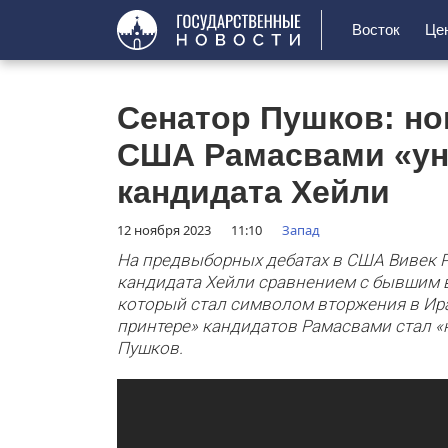
Восток
Це
Сенатор Пушков: но
США Рамасвами «у
кандидата Хейли
12 ноября 2023
11:10
Запад
На предвыборных дебатах в США Вивек 
кандидата Хейли сравнением с бывшим 
который стал символом вторжения в Ира
принтере» кандидатов Рамасвами стал «н
Пушков.