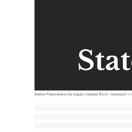
Вивек Рамасвами (на кадре справа) Фото: скриншот с