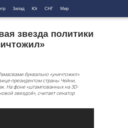
нтр
Запад
Юг
СНГ
Мир
вая звезда политики
ничтожил»
Рамасвами буквально «уничтожил»
вице-президентом страны Чейни,
к. На фоне «штампованных на 3D-
овой звездой», считает сенатор