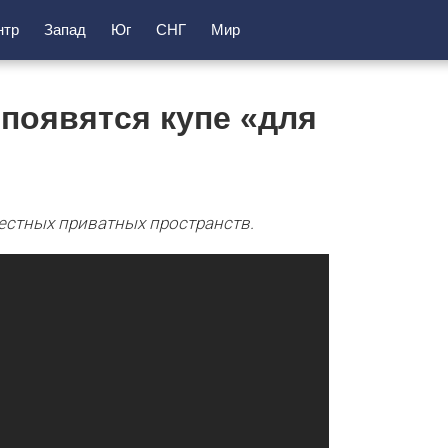
нтр
Запад
Юг
СНГ
Мир
 появятся купе «для
местных приватных пространств.