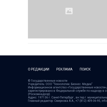
О РЕДАКЦИИ
РЕКЛАМА
ПОИСК
© Государственные новости
Учредитель: ООО "Технологии. Бизнес. Медиа"
Информационное агентство «Государственные новости»,
зарегистрировано в Федеральной службе по надзору в 
(Роскомнадзор).
Адрес: 197136 г. Санкт-Петербург , вн.тер.г. муниципальн
Главный редактор: Смирнова А.А., +7 (812) 409-36-95, in