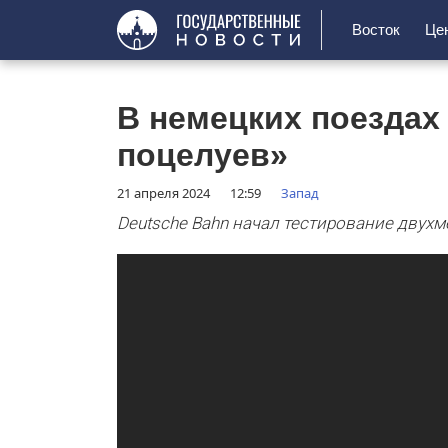
Восток
Це
В немецких поездах
поцелуев»
21 апреля 2024
12:59
Запад
Deutsche Bahn начал тестирование двух