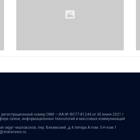
 регистрационный номер СМИ — ИА № ФС77-81244 от 30 июня 2021 г
сфере связи, информационных технологий и массовых коммуникаций
ый округ чкаловское, пер. Вяземский ,д.4 литера А пом. 5-Н ком.1
fo@statenews.ru