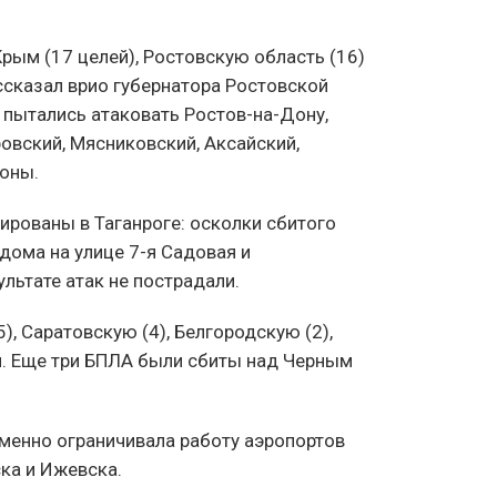
рым (17 целей), Ростовскую область (16)
ссказал врио губернатора Ростовской
 пытались атаковать Ростов-на-Дону,
овский, Мясниковский, Аксайский,
йоны.
рованы в Таганроге: осколки сбитого
дома на улице 7-я Садовая и
льтате атак не пострадали.
), Саратовскую (4), Белгородскую (2),
и. Еще три БПЛА были сбиты над Черным
менно ограничивала работу аэропортов
ка и Ижевска.