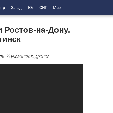
нтр
Запад
Юг
СНГ
Мир
 Ростов-на-Дону,
тинск
и 60 украинских дронов.