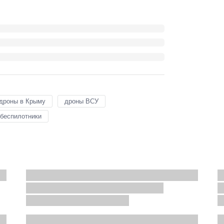
дроны в Крыму
дроны ВСУ
 беспилотники