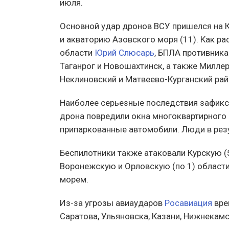
июля.
Основной удар дронов ВСУ пришелся на К
и акваторию Азовского моря (11). Как ра
области
Юрий Слюсарь
, БПЛА противника
Таганрог и Новошахтинск, а также Миллер
Неклиновский и Матвеево-Курганский ра
Наиболее серьезные последствия зафикси
дрона повредили окна многоквартирного 
припаркованные автомобили. Люди в резу
Беспилотники также атаковали Курскую (5
Воронежскую и Орловскую (по 1) област
морем.
Из-за угрозы авиаударов
Росавиация
вре
Саратова, Ульяновска, Казани, Нижнекамс