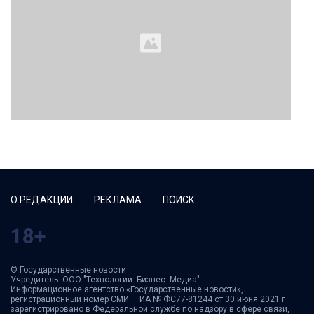
О РЕДАКЦИИ
РЕКЛАМА
ПОИСК
18+
© Государственные новости
Учредитель: ООО "Технологии. Бизнес. Медиа"
Информационное агентство «Государственные новости»,
регистрационный номер СМИ — ИА № ФС77-81244 от 30 июня 2021 г
зарегистрировано в Федеральной службе по надзору в сфере связи,