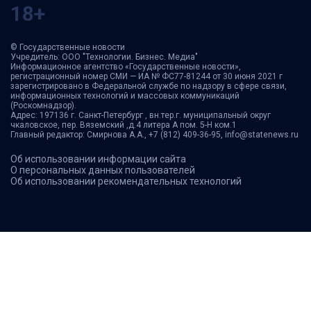
18+
© Государственные новости
Учредитель: ООО "Технологии. Бизнес. Медиа"
Информационное агентство «Государственные новости»,
регистрационный номер СМИ — ИА № ФС77-81244 от 30 июня 2021 г
зарегистрировано в Федеральной службе по надзору в сфере связи,
информационных технологий и массовых коммуникаций
(Роскомнадзор).
Адрес: 197136 г. Санкт-Петербург , вн.тер.г. муниципальный округ
чкаловское, пер. Вяземский ,д.4 литера А пом. 5-Н ком.1
Главный редактор: Смирнова А.А., +7 (812) 409-36-95, info@statenews.ru
Об использовании информации сайта
О персональных данных пользователей
Об использовании рекомендательных технологий