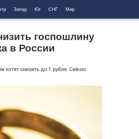
нтр
Запад
Юг
СНГ
Мир
снизить госпошлину
ка в России
и хотят снизить до 1 рубля. Сейчас