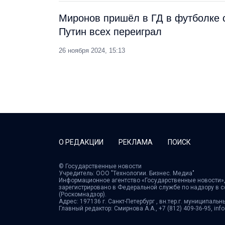
Миронов пришёл в ГД в футболке 
Путин всех переиграл
26 ноября 2024, 15:13
О РЕДАКЦИИ
РЕКЛАМА
ПОИСК
© Государственные новости
Учредитель: ООО "Технологии. Бизнес. Медиа"
Информационное агентство «Государственные новости»,
зарегистрировано в Федеральной службе по надзору в 
(Роскомнадзор).
Адрес: 197136 г. Санкт-Петербург , вн.тер.г. муниципальн
Главный редактор: Смирнова А.А., +7 (812) 409-36-95, in