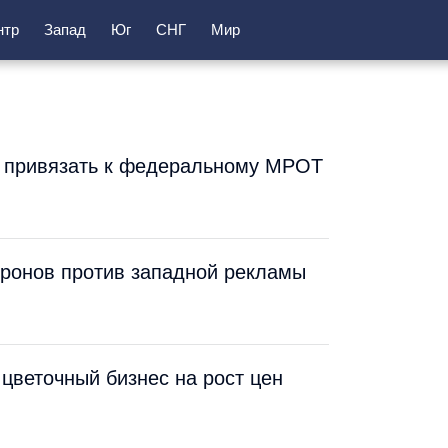
нтр
Запад
Юг
СНГ
Мир
 привязать к федеральному МРОТ
иронов против западной рекламы
цветочный бизнес на рост цен