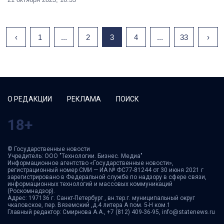
‹
1
...
2
3
4
...
33
›
О РЕДАКЦИИ
РЕКЛАМА
ПОИСК
18+
© Государственные новости
Учредитель: ООО "Технологии. Бизнес. Медиа"
Информационное агентство «Государственные новости»,
регистрационный номер СМИ — ИА № ФС77-81244 от 30 июня 2021 г
зарегистрировано в Федеральной службе по надзору в сфере связи,
информационных технологий и массовых коммуникаций
(Роскомнадзор).
Адрес: 197136 г. Санкт-Петербург , вн.тер.г. муниципальный округ
чкаловское, пер. Вяземский ,д.4 литера А пом. 5-Н ком.1
Главный редактор: Смирнова А.А., +7 (812) 409-36-95, info@statenews.ru