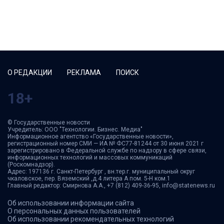
О РЕДАКЦИИ
РЕКЛАМА
ПОИСК
18+
© Государственные новости
Учредитель: ООО "Технологии. Бизнес. Медиа"
Информационное агентство «Государственные новости»,
регистрационный номер СМИ — ИА № ФС77-81244 от 30 июня 2021 г
зарегистрировано в Федеральной службе по надзору в сфере связи,
информационных технологий и массовых коммуникаций
(Роскомнадзор).
Адрес: 197136 г. Санкт-Петербург , вн.тер.г. муниципальный округ
чкаловское, пер. Вяземский ,д.4 литера А пом. 5-Н ком.1
Главный редактор: Смирнова А.А., +7 (812) 409-36-95, info@statenews.ru
Об использовании информации сайта
О персональных данных пользователей
Об использовании рекомендательных технологий